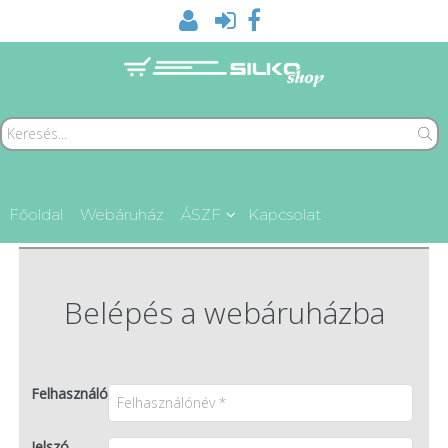
Főoldal
Webáruház
ÁSZF
Kapcsolat
Belépés a webáruházba
Felhasználónév
Jelszó