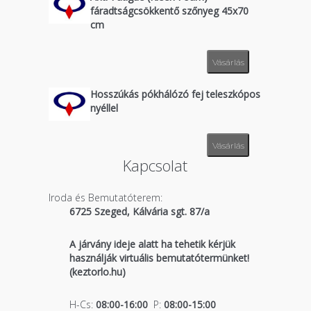
fáradtságcsökkentő szőnyeg 45x70
cm
Vásárlás
Hosszúkás pókhálózó fej teleszkópos
nyéllel
Vásárlás
Kapcsolat
Iroda és Bemutatóterem:
6725 Szeged, Kálvária sgt. 87/a
A járvány ideje alatt ha tehetik kérjük
használják virtuális bemutatótermünket!
(keztorlo.hu)
H-Cs:
08:00-16:00
P:
08:00-15:00