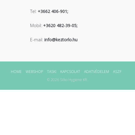
Tel:
+3662 406-901;
Mobil:
+3620 482-39-05;
E-mail:
info@keztorlo.hu
HOME
WEBSHOP
TASKI
KAPCSOLAT
ADATVÉDELEM
ASZF
© 2026 Silko Hygiene Kft.