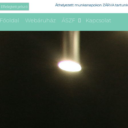
Áthelyezett munkanapokon ZÁRVA tartunk
Elfelejtett jelszó
Főoldal
Webáruház
ÁSZF
Kapcsolat