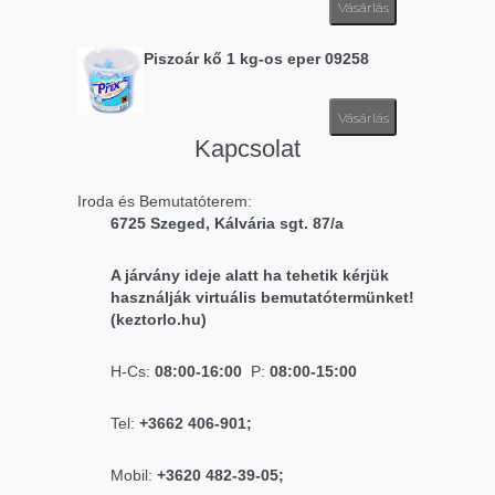
Vásárlás
Piszoár kő 1 kg-os eper 09258
Vásárlás
Kapcsolat
Iroda és Bemutatóterem:
6725 Szeged, Kálvária sgt. 87/a
A járvány ideje alatt ha tehetik kérjük
használják virtuális bemutatótermünket!
(keztorlo.hu)
H-Cs:
08:00-16:00
P:
08:00-15:00
Tel:
+3662 406-901;
Mobil:
+3620 482-39-05;