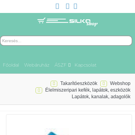
Főoldal
Webáruház
ÁSZF
Kapcsolat
Takarítóeszközök
Webshop
Élelmiszeripari kefék, lapátok, eszközök
Lapátok, kanalak, adagolók