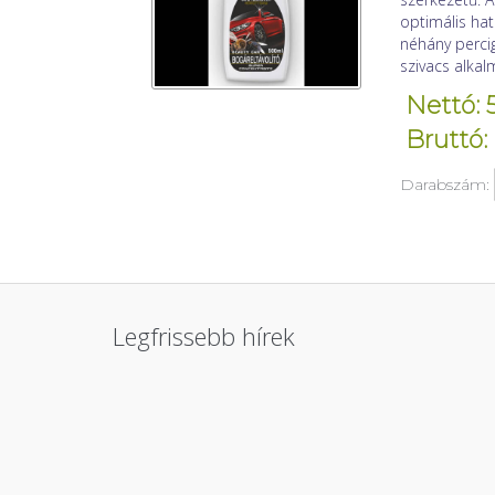
optimális ha
néhány percig
szivacs alkal
Nettó: 
Bruttó:
Darabszám:
Legfrissebb hírek