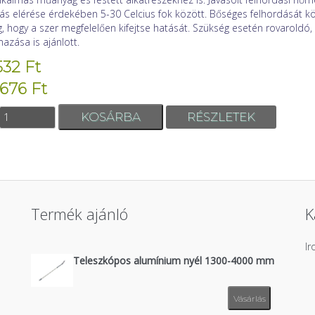
tás elérése érdekében 5-30 Celcius fok között. Bőséges felhordását k
, hogy a szer megfelelően kifejtse hatását. Szükség esetén rovaroldó, 
mazása is ajánlott.
532 Ft
 676 Ft
RÉSZLETEK
Termék ajánló
K
I
Teleszkópos alumínium nyél 1300-4000 mm
Vásárlás