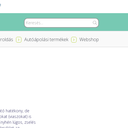
!
roldás
Autóápolási termékek
Webshop
ató hatékony, de
at (viaszokat) is
Enyhén lúgos, zselés
érséklet az