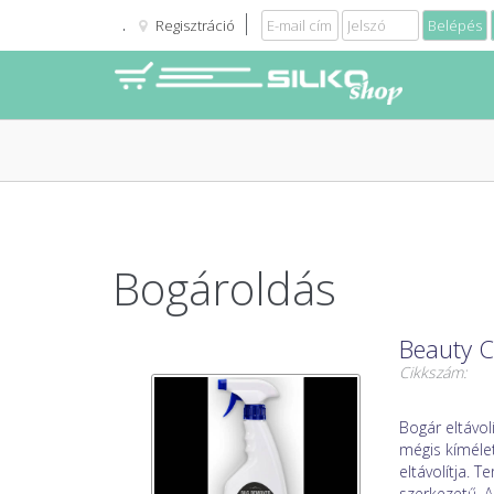
Regisztráció
Bogároldás
Beauty C
Cikkszám:
Bogár eltávol
mégis kímélet
eltávolítja. 
szerkezetű. A