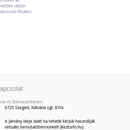
övetően várjon
dörzsölő felületű
apcsolat
roda és Bemutatóterem:
6725 Szeged, Kálvária sgt. 87/a
A járvány ideje alatt ha tehetik kérjük használják
virtuális bemutatótermünket! (keztorlo.hu)