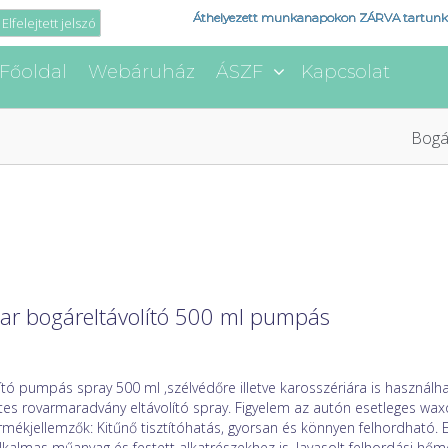
Áthelyezett munkanapokon ZÁRVA tartunk
Elfelejtett jelszó
Főoldal
Webáruház
ÁSZF
Kapcsolat
Bogá
ar bogáreltávolító 500 ml pumpás
ító pumpás spray 500 ml ,szélvédőre illetve karosszériára is használh
es rovarmaradvány eltávolító spray. Figyelem az autón esetleges waxok
Termékjellemzők: Kitűnő tisztítóhatás, gyorsan és könnyen felhordható. 
lkalmas műanyag és festett alkatrészekhez is. Javasolt felhordási hőm