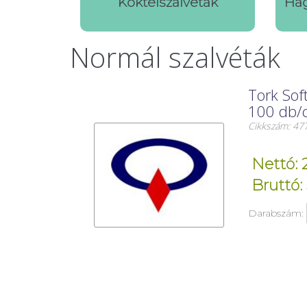
Koktélszalvéták
Hag
Normál szalvéták
Tork Sof
100 db/
Cikkszám: 47
Nettó: 
Bruttó:
Darabszám: