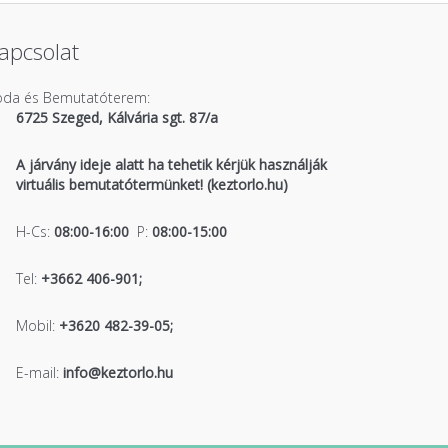
apcsolat
roda és Bemutatóterem:
6725 Szeged, Kálvária sgt. 87/a
A járvány ideje alatt ha tehetik kérjük használják
virtuális bemutatótermünket! (keztorlo.hu)
H-Cs:
08:00-16:00
P:
08:00-15:00
Tel:
+3662 406-901;
Mobil:
+3620 482-39-05;
E-mail:
info@keztorlo.hu