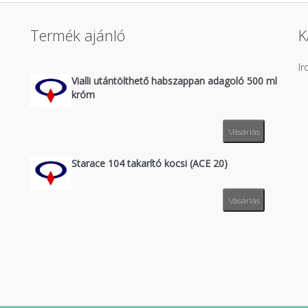
Termék ajánló
K
I
Vialli utántölthető habszappan adagoló 500 ml
króm
Vásárlás
Starace 104 takarító kocsi (ACE 20)
Vásárlás