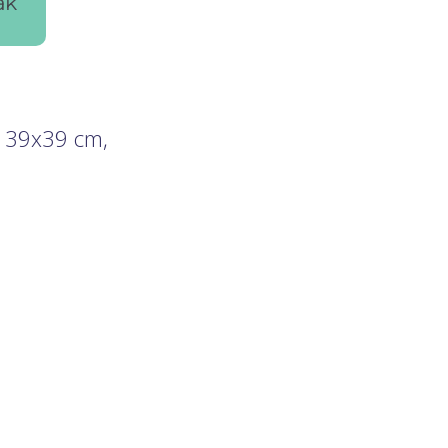
ák
s 39x39 cm,