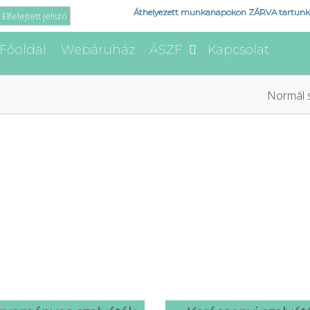
Áthelyezett munkanapokon ZÁRVA tartunk
Elfelejtett jelszó
Főoldal
Webáruház
ÁSZF
Kapcsolat
Normál s