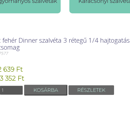
yományos szalvéták
Karácsonyi szalvét
t fehér Dinner szalvéta 3 rétegű 1/4 hajtogatá
csomag
7577
2 639 Ft
 3 352 Ft
RÉSZLETEK