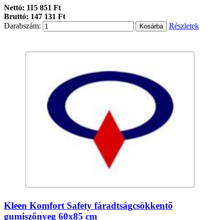
Nettó: 115 851 Ft
Bruttó: 147 131 Ft
Darabszám:
Részletek
Kleen Komfort Safety fáradtságcsökkentő
gumiszőnyeg 60x85 cm