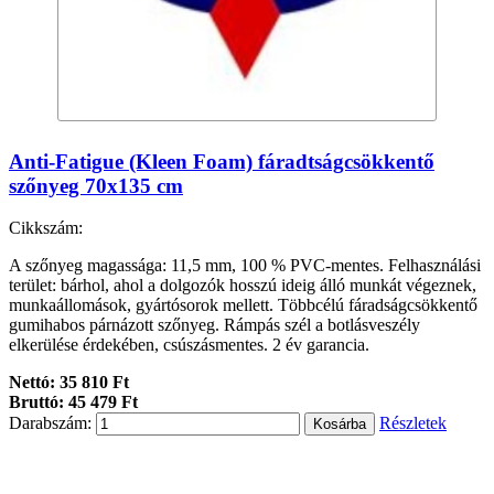
Anti-Fatigue (Kleen Foam) fáradtságcsökkentő
szőnyeg 70x135 cm
Cikkszám:
A szőnyeg magassága: 11,5 mm, 100 % PVC-mentes. Felhasználási
terület: bárhol, ahol a dolgozók hosszú ideig álló munkát végeznek,
munkaállomások, gyártósorok mellett. Többcélú fáradságcsökkentő
gumihabos párnázott szőnyeg. Rámpás szél a botlásveszély
elkerülése érdekében, csúszásmentes. 2 év garancia.
Nettó: 35 810 Ft
Bruttó: 45 479 Ft
Darabszám:
Részletek