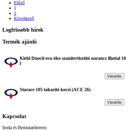
Előző
1
2
Következő
Legfrissebb hírek
Termék ajánló
Kiehl Duocit-eco öko szanitertisztító narancs illattal 10
l
Vásárlás
Starace 105 takarító kocsi (ACE 26)
Vásárlás
Kapcsolat
Iroda és Bemutatóterem: