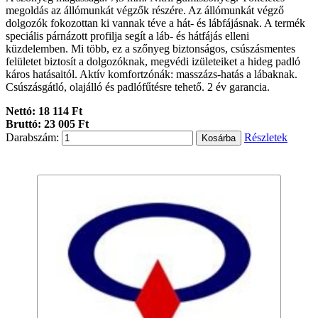
megoldás az állómunkát végzők részére. Az állómunkát végző
dolgozók fokozottan ki vannak téve a hát- és lábfájásnak. A termék
speciális párnázott profilja segít a láb- és hátfájás elleni
küzdelemben. Mi több, ez a szőnyeg biztonságos, csúszásmentes
felületet biztosít a dolgozóknak, megvédi izületeiket a hideg padló
káros hatásaitól. Aktív komfortzónák: masszázs-hatás a lábaknak.
Csúszásgátló, olajálló és padlófűtésre tehető. 2 év garancia.
Nettó: 18 114 Ft
Bruttó: 23 005 Ft
Darabszám:
Részletek