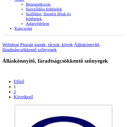
Bemutatkozás
Szerződési feltételek
Szállítási, fizetési díjak és
feltételek
Adatvédelem
Kapcsolat
Webshop
Piszoár gumik, rácsok, kövek
Álláskönnyítő,
fáradtságcsökkentő szőnyegek
Álláskönnyítő, fáradtságcsökkentő szőnyegek
Előző
1
2
Következő