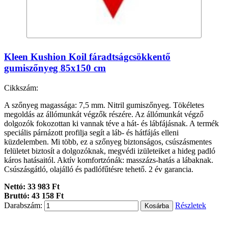
Kleen Kushion Koil fáradtságcsökkentő
gumiszőnyeg 85x150 cm
Cikkszám:
A szőnyeg magassága: 7,5 mm. Nitril gumiszőnyeg. Tökéletes
megoldás az állómunkát végzők részére. Az állómunkát végző
dolgozók fokozottan ki vannak téve a hát- és lábfájásnak. A termék
speciális párnázott profilja segít a láb- és hátfájás elleni
küzdelemben. Mi több, ez a szőnyeg biztonságos, csúszásmentes
felületet biztosít a dolgozóknak, megvédi izületeiket a hideg padló
káros hatásaitól. Aktív komfortzónák: masszázs-hatás a lábaknak.
Csúszásgátló, olajálló és padlófűtésre tehető. 2 év garancia.
Nettó: 33 983 Ft
Bruttó: 43 158 Ft
Darabszám:
Részletek