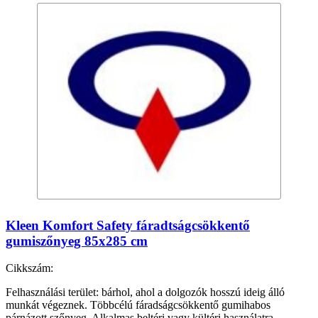
Kleen Komfort Safety fáradtságcsökkentő
gumiszőnyeg 85x285 cm
Cikkszám:
Felhasználási terület: bárhol, ahol a dolgozók hosszú ideig álló
munkát végeznek. Többcélú fáradságcsökkentő gumihabos
párnázott szőnyeg. Alkalmas beltéri vagy kültéri használatra.