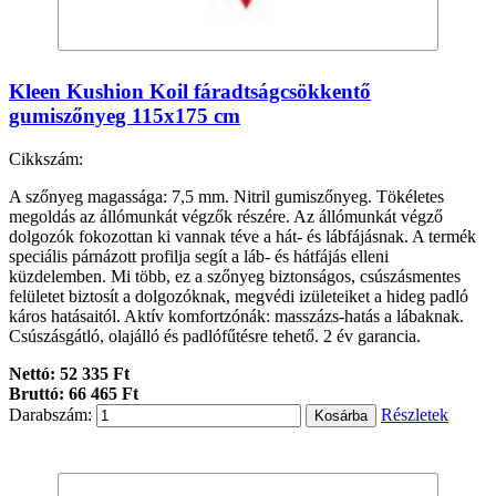
Kleen Kushion Koil fáradtságcsökkentő
gumiszőnyeg 115x175 cm
Cikkszám:
A szőnyeg magassága: 7,5 mm. Nitril gumiszőnyeg. Tökéletes
megoldás az állómunkát végzők részére. Az állómunkát végző
dolgozók fokozottan ki vannak téve a hát- és lábfájásnak. A termék
speciális párnázott profilja segít a láb- és hátfájás elleni
küzdelemben. Mi több, ez a szőnyeg biztonságos, csúszásmentes
felületet biztosít a dolgozóknak, megvédi izületeiket a hideg padló
káros hatásaitól. Aktív komfortzónák: masszázs-hatás a lábaknak.
Csúszásgátló, olajálló és padlófűtésre tehető. 2 év garancia.
Nettó: 52 335 Ft
Bruttó: 66 465 Ft
Darabszám:
Részletek