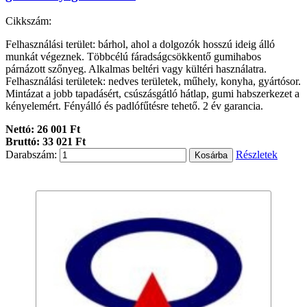
Cikkszám:
Felhasználási terület: bárhol, ahol a dolgozók hosszú ideig álló
munkát végeznek. Többcélú fáradságcsökkentő gumihabos
párnázott szőnyeg. Alkalmas beltéri vagy kültéri használatra.
Felhasználási területek: nedves területek, műhely, konyha, gyártósor.
Mintázat a jobb tapadásért, csúszásgátló hátlap, gumi habszerkezet a
kényelemért. Fényálló és padlófűtésre tehető. 2 év garancia.
Nettó: 26 001 Ft
Bruttó: 33 021 Ft
Darabszám:
Részletek