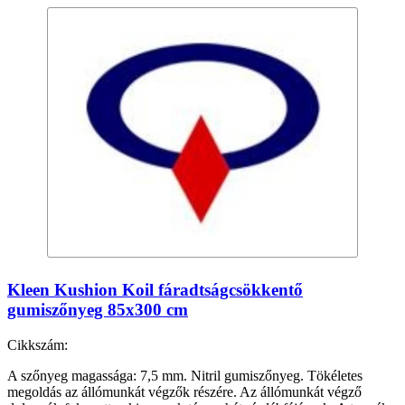
Kleen Kushion Koil fáradtságcsökkentő
gumiszőnyeg 85x300 cm
Cikkszám:
A szőnyeg magassága: 7,5 mm. Nitril gumiszőnyeg. Tökéletes
megoldás az állómunkát végzők részére. Az állómunkát végző