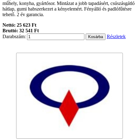
műhely, konyha, gyártósor. Mintázat a jobb tapadásért, csúszásgátló
hátlap, gumi habszerkezet a kényelemért. Fényálló és padlófűtésre
tehető. 2 év garancia.
Nettó: 25 623 Ft
Bruttó: 32 541 Ft
Darabszám:
Részletek