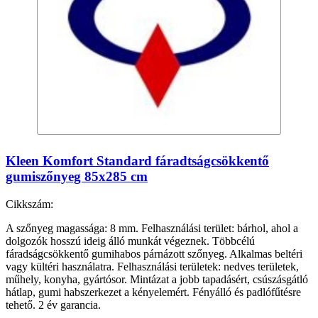
Kleen Komfort Standard fáradtságcsökkentő
gumiszőnyeg 85x285 cm
Cikkszám:
A szőnyeg magassága: 8 mm. Felhasználási terület: bárhol, ahol a
dolgozók hosszú ideig álló munkát végeznek. Többcélú
fáradságcsökkentő gumihabos párnázott szőnyeg. Alkalmas beltéri
vagy kültéri használatra. Felhasználási területek: nedves területek,
műhely, konyha, gyártósor. Mintázat a jobb tapadásért, csúszásgátló
hátlap, gumi habszerkezet a kényelemért. Fényálló és padlófűtésre
tehető. 2 év garancia.