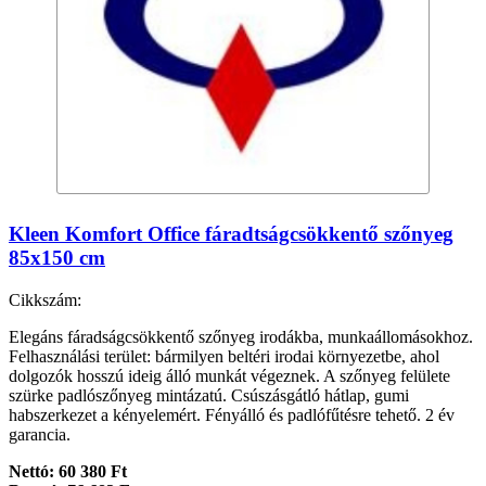
Kleen Komfort Office fáradtságcsökkentő szőnyeg
85x150 cm
Cikkszám:
Elegáns fáradságcsökkentő szőnyeg irodákba, munkaállomásokhoz.
Felhasználási terület: bármilyen beltéri irodai környezetbe, ahol
dolgozók hosszú ideig álló munkát végeznek. A szőnyeg felülete
szürke padlószőnyeg mintázatú. Csúszásgátló hátlap, gumi
habszerkezet a kényelemért. Fényálló és padlófűtésre tehető. 2 év
garancia.
Nettó: 60 380 Ft