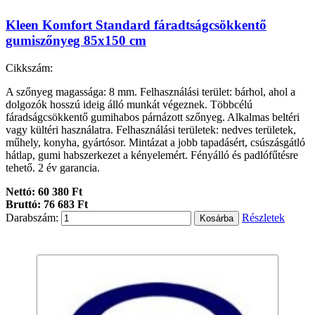
Kleen Komfort Standard fáradtságcsökkentő
gumiszőnyeg 85x150 cm
Cikkszám:
A szőnyeg magassága: 8 mm. Felhasználási terület: bárhol, ahol a
dolgozók hosszú ideig álló munkát végeznek. Többcélú
fáradságcsökkentő gumihabos párnázott szőnyeg. Alkalmas beltéri
vagy kültéri használatra. Felhasználási területek: nedves területek,
műhely, konyha, gyártósor. Mintázat a jobb tapadásért, csúszásgátló
hátlap, gumi habszerkezet a kényelemért. Fényálló és padlófűtésre
tehető. 2 év garancia.
Nettó: 60 380 Ft
Bruttó: 76 683 Ft
Darabszám:
Részletek