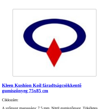
Kleen Kushion Koil fáradtságcsökkentő
gumiszőnyeg 75x85 cm
Cikkszám:
A szőnyeg magassága: 7,5 mm. Nitril gumiszőnyeg. Tökéletes