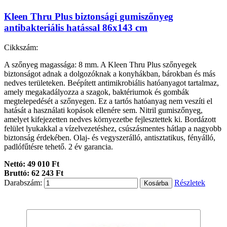
Kleen Thru Plus biztonsági gumiszőnyeg
antibakteriális hatással 86x143 cm
Cikkszám:
A szőnyeg magassága: 8 mm. A Kleen Thru Plus szőnyegek
biztonságot adnak a dolgozóknak a konyhákban, bárokban és más
nedves területeken. Beépített antimikrobiális hatóanyagot tartalmaz,
amely megakadályozza a szagok, baktériumok és gombák
megtelepedését a szőnyegen. Ez a tartós hatóanyag nem veszíti el
hatását a használati kopások ellenére sem. Nitril gumiszőnyeg,
amelyet kifejezetten nedves környezetbe fejlesztettek ki. Bordázott
felület lyukakkal a vízelvezetéshez, csúszásmentes hátlap a nagyobb
biztonság érdekében. Olaj- és vegyszerálló, antisztatikus, fényálló,
padlófűtésre tehető. 2 év garancia.
Nettó: 49 010 Ft
Bruttó: 62 243 Ft
Darabszám:
Részletek