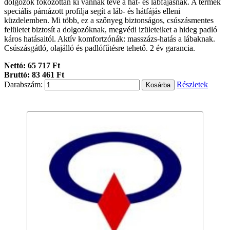
dolgozók fokozottan ki vannak téve a hát- és lábfájásnak. A termék
speciális párnázott profilja segít a láb- és hátfájás elleni
küzdelemben. Mi több, ez a szőnyeg biztonságos, csúszásmentes
felületet biztosít a dolgozóknak, megvédi izületeiket a hideg padló
káros hatásaitól. Aktív komfortzónák: masszázs-hatás a lábaknak.
Csúszásgátló, olajálló és padlófűtésre tehető. 2 év garancia.
Nettó: 65 717 Ft
Bruttó: 83 461 Ft
Darabszám:
Részletek