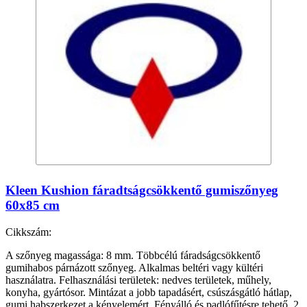
Kleen Kushion fáradtságcsökkentő gumiszőnyeg
60x85 cm
Cikkszám:
A szőnyeg magassága: 8 mm. Többcélú fáradságcsökkentő
gumihabos párnázott szőnyeg. Alkalmas beltéri vagy kültéri
használatra. Felhasználási területek: nedves területek, műhely,
konyha, gyártósor. Mintázat a jobb tapadásért, csúszásgátló hátlap,
gumi habszerkezet a kényelemért. Fényálló és padlófűtésre tehető. 2