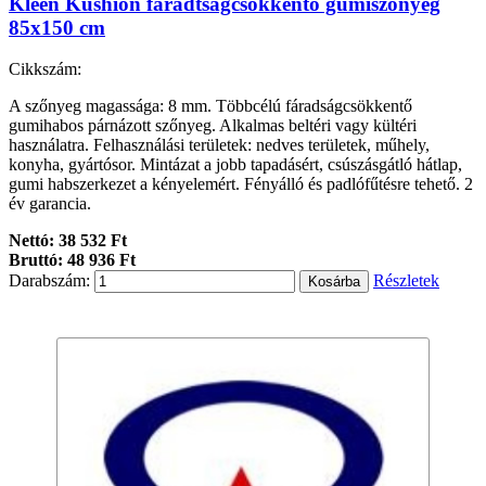
Kleen Kushion fáradtságcsökkentő gumiszőnyeg
85x150 cm
Cikkszám:
A szőnyeg magassága: 8 mm. Többcélú fáradságcsökkentő
gumihabos párnázott szőnyeg. Alkalmas beltéri vagy kültéri
használatra. Felhasználási területek: nedves területek, műhely,
konyha, gyártósor. Mintázat a jobb tapadásért, csúszásgátló hátlap,
gumi habszerkezet a kényelemért. Fényálló és padlófűtésre tehető. 2
év garancia.
Nettó: 38 532 Ft
Bruttó: 48 936 Ft
Darabszám:
Részletek