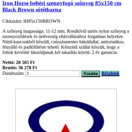
Iron Horse beltéri szennyfogó szőnyeg 85x150 cm
Black Brown sötétbarna
Cikkszám: IH85x150BROWN
A szőnyeg magassága: 11-12 mm. Rendkívül tartós nylon szőnyeg a
szennyeződések és nedvesség eltávolításához forgalmas helyekre.
Nitril-kaucsukból készült, csúszásmentes hátoldallal, antisztatikus,
fényálló és padlófűtésre tehető. Kétszínű szállal készült, hogy a
foltok kevésbé látszódjanak két takarítás között. 2 év garancia.
Nettó: 28 565 Ft
Bruttó: 36 278 Ft
Darabszám:
Részletek