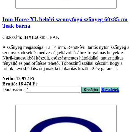
Iron Horse XL beltéri szennyfogó szőnyeg 60x85 cm
Teak barna
Cikkszám: IHXL60x85TEAK
A szőnyeg magassága: 13-14 mm. Rendkívül tartós nylon szőnyeg a
szennyeződések és nedvesség eltávolításához forgalmas helyekre.
Nitril-kaucsukból készült, csúszásmentes hátoldallal, antisztatikus,
fényálló és padlófűtésre tehető. Többszínű szállal készült, hogy a
foltok kevésbé látszódjanak két takarítás között. 2 év garancia.
Nettó: 12 972 Ft
Bruttó: 16 474 Ft
Darabszám:
Részletek