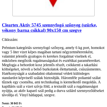
Cleartex Aktív 5745 szennyfogó szőnyeg (szürke,
vékony barna csíkkal) 90x150 cm szegve
Cikkszám:
Prémium kategóriás szennyfogó szőnyeg, amely 6 kg port, homokot
vagy 5 liter vizet képes magában tartani négyzetméterenként,
valamint jelentős gyalogos és kerekes forgalmat viselnek el,
miközben megőrzik rugalmasságukat és esztétikai paramétereiket.
Megfogja a behordott kosz jelentős részét, csökkenti a takarítási
költségeket, növeli a belső burkolatok élettartamát, csúszásmentes.
Hatékonyságát a szabadalmi oltalommal védett különleges
standardot képviselő szálak biztosítják. Háromféle poliamid szálat
tűznek egy csomóba, ami technikailag is kiemelkedő megoldás. A
kapilláris szál a vizet szívja föld, a texturált szál a rugalmasságot
nyújtja, az aktív kaparó szál pedig a durva szilárd szennyeződéseket
távolítja el. Vinyl hátlappal, szegve.
Nettó: 30 843 Ft