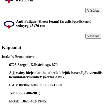
85x285 cm
Vásárlás
Anti-Fatigue (Kleen Foam) fáradtságcsökkentő
szőnyeg 45x70 cm
Vásárlás
Kapcsolat
Iroda és Bemutatóterem:
6725 Szeged, Kálvária sgt. 87/a
A járvány ideje alatt ha tehetik kérjük használják virtuális
bemutatótermünket! (keztorlo.hu)
H-Cs:
08:00-16:00
P:
08:00-15:00
Tel:
+3662 406-901;
Mobil:
+3620 482-39-05;