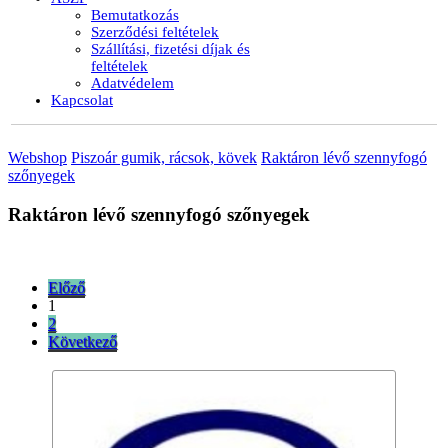
Bemutatkozás
Szerződési feltételek
Szállítási, fizetési díjak és
feltételek
Adatvédelem
Kapcsolat
Webshop
Piszoár gumik, rácsok, kövek
Raktáron lévő szennyfogó
szőnyegek
Raktáron lévő szennyfogó szőnyegek
Előző
1
2
Következő