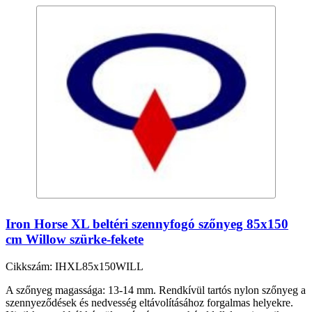
Iron Horse XL beltéri szennyfogó szőnyeg 85x150
cm Willow szürke-fekete
Cikkszám: IHXL85x150WILL
A szőnyeg magassága: 13-14 mm. Rendkívül tartós nylon szőnyeg a
szennyeződések és nedvesség eltávolításához forgalmas helyekre.