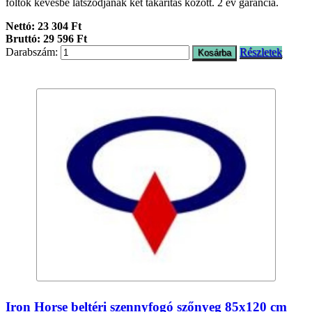
foltok kevésbé látszódjanak két takarítás között. 2 év garancia.
Nettó: 23 304 Ft
Bruttó: 29 596 Ft
Darabszám:
Részletek
Iron Horse beltéri szennyfogó szőnyeg 85x120 cm