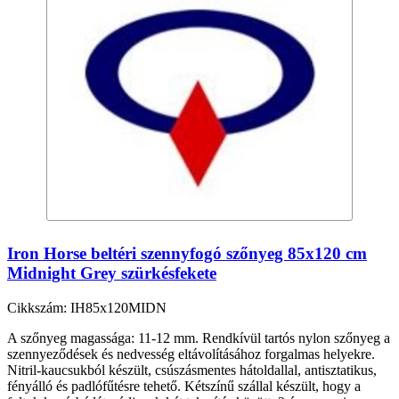
Iron Horse beltéri szennyfogó szőnyeg 85x120 cm
Midnight Grey szürkésfekete
Cikkszám: IH85x120MIDN
A szőnyeg magassága: 11-12 mm. Rendkívül tartós nylon szőnyeg a
szennyeződések és nedvesség eltávolításához forgalmas helyekre.
Nitril-kaucsukból készült, csúszásmentes hátoldallal, antisztatikus,
fényálló és padlófűtésre tehető. Kétszínű szállal készült, hogy a