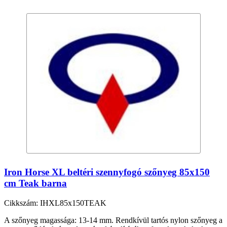
Iron Horse XL beltéri szennyfogó szőnyeg 85x150
cm Teak barna
Cikkszám: IHXL85x150TEAK
A szőnyeg magassága: 13-14 mm. Rendkívül tartós nylon szőnyeg a