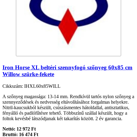
Iron Horse XL beltéri szennyfogó szőnyeg 60x85 cm
Willow szürke-fekete
Cikkszám: IHXL60x85WILL
A szőnyeg magassága: 13-14 mm. Rendkívül tartós nylon szőnyeg a
szennyeződések és nedvesség eltávolításához forgalmas helyekre.
Nitril-kaucsukból készült, csúszásmentes hátoldallal, antisztatikus,
fényálló és padlófűtésre tehető. Többszínű szállal készült, hogy a
foltok kevésbé látszódjanak két takarítás között. 2 év garancia.
Nettó: 12 972 Ft
Bruttó: 16 474 Ft