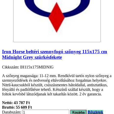
Iron Horse beltéri szennyfogó szőnyeg 115x175 cm
Midnight Grey szürkésfekete
Cikkszám: IH115x175MIDNIG
A szőnyeg magassága: 11-12 mm. Rendkívül tartós nylon szőnyeg a
szennyeződések és nedvesség eltávolításához forgalmas helyekre.
Nitril-kaucsukból készült, csúszásmentes hátoldallal, antisztatikus,
fényálló és padlófűtésre tehető. Kétszínű szállal készült, hogy a
foltok kevésbé látszódjanak két takarítás között. 2 év garancia.
Nettó: 43 787 Ft
Bruttó: 55 609 Ft
Darabszám:
Részletek