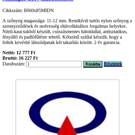
Cikkszám: IH60x85MIDN
A szőnyeg magassága: 11-12 mm. Rendkívül tartós nylon szőnyeg a
szennyeződések és nedvesség eltávolításához forgalmas helyekre.
Nitril-kaucsukból készült, csúszásmentes hátoldallal, antisztatikus,
fényálló és padlófűtésre tehető. Kétszínű szállal készült, hogy a
foltok kevésbé látszódjanak két takarítás között. 2 év garancia.
Nettó: 12 777 Ft
Bruttó: 16 227 Ft
Darabszám:
Részletek