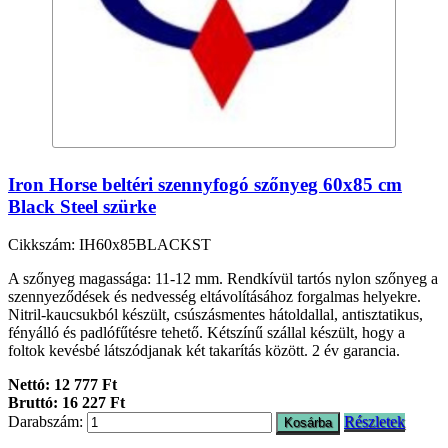
Iron Horse beltéri szennyfogó szőnyeg 60x85 cm
Black Steel szürke
Cikkszám: IH60x85BLACKST
A szőnyeg magassága: 11-12 mm. Rendkívül tartós nylon szőnyeg a
szennyeződések és nedvesség eltávolításához forgalmas helyekre.
Nitril-kaucsukból készült, csúszásmentes hátoldallal, antisztatikus,
fényálló és padlófűtésre tehető. Kétszínű szállal készült, hogy a
foltok kevésbé látszódjanak két takarítás között. 2 év garancia.
Nettó: 12 777 Ft
Bruttó: 16 227 Ft
Darabszám:
Részletek