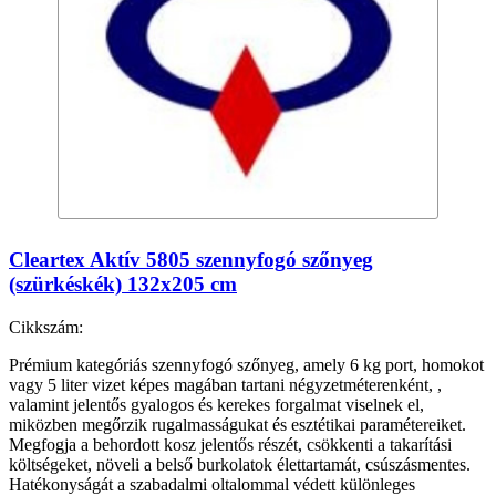
Cleartex Aktív 5805 szennyfogó szőnyeg
(szürkéskék) 132x205 cm
Cikkszám:
Prémium kategóriás szennyfogó szőnyeg, amely 6 kg port, homokot
vagy 5 liter vizet képes magában tartani négyzetméterenként, ,
valamint jelentős gyalogos és kerekes forgalmat viselnek el,
miközben megőrzik rugalmasságukat és esztétikai paramétereiket.
Megfogja a behordott kosz jelentős részét, csökkenti a takarítási
költségeket, növeli a belső burkolatok élettartamát, csúszásmentes.
Hatékonyságát a szabadalmi oltalommal védett különleges