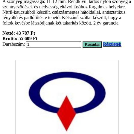
A szőnyeg magassága: 11-12 mm. Rendkívül tartós nylon szőnyeg a
szennyeződések és nedvesség eltávolításához forgalmas helyekre.
Nitril-kaucsukból készült, csúszásmentes hátoldallal, antisztatikus,
fényálló és padlófűtésre tehető. Kétszínű szállal készült, hogy a
foltok kevésbé látszódjanak két takarítás között. 2 év garancia.
Nettó: 43 787 Ft
Bruttó: 55 609 Ft
Darabszám:
Részletek