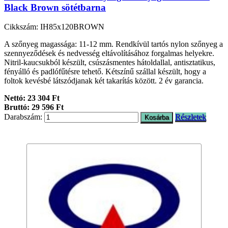
Black Brown sötétbarna
Cikkszám: IH85x120BROWN
A szőnyeg magassága: 11-12 mm. Rendkívül tartós nylon szőnyeg a
szennyeződések és nedvesség eltávolításához forgalmas helyekre.
Nitril-kaucsukból készült, csúszásmentes hátoldallal, antisztatikus,
fényálló és padlófűtésre tehető. Kétszínű szállal készült, hogy a
foltok kevésbé látszódjanak két takarítás között. 2 év garancia.
Nettó: 23 304 Ft
Bruttó: 29 596 Ft
Darabszám:
Részletek