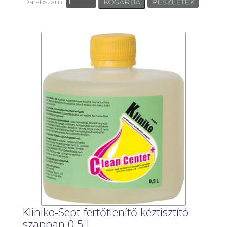
Darabszám:
RÉSZLETEK
Kliniko-Sept fertőtlenítő kéztisztító
szappan 0,5 l