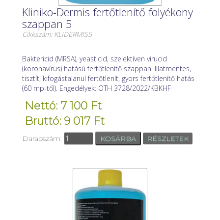
Kliniko-Dermis fertőtlenítő folyékony
szappan 5
Cikkszám: KLIDERMIS5
Baktericid (MRSA), yeasticid, szelektíven virucid
(koronavírus) hatású fertőtlenítő szappan. Illatmentes,
tisztít, kifogástalanul fertőtlenít, gyors fertőtlenítő hatás
(60 mp-től). Engedélyek: OTH 3728/2022/KBKHF
Nettó: 7 100 Ft
Bruttó: 9 017 Ft
Darabszám:
RÉSZLETEK