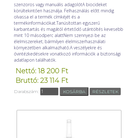
szenzoros vagy manuális adagolótA biocideket
körültekintően használja. Felhasználás előtt mindig
olvassa el a termék címkéjét és a
termékinformációkat.Tanúsítottan egyszerű
karbantartás és magától értetődő utántöltés kevesebb
mint 10 másodperc alattNem szennyezi be az
élelmiszereket; bármilyen élelmiszerhasználati
környezetben alkalmazható.A veszélyekre és
óvintézkedésekre vonatkozó információk a biztonsági
adatlapon találhatók.
Nettó: 18 200 Ft
Bruttó: 23 114 Ft
Darabszám:
RÉSZLETEK