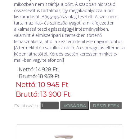
miközben nem szárítja a bőrt. A szappan hidratáló
összetevőt is tartalmaz, így megakadályozza a bőr
kiszáradását. Bőrgyógyászatilag tesztelt. A szer nem
tartalmaz illat- és színezőanyagot, ami kifejezetten
alkalmassá teszi egészségügyi intézményekben,
valamint élelmiszeripari üzemekben történő
felhasználásra, ahol a kéz fertőtlenítése nagyon fontos.
[A termékfotó csak illusztráció. A csomagolás eltérhet a
képen láthatótól. Kérdés esetén keressen minket e-
mail-ben vagy telefonon!]
Nettó: 14 928 Ft
Bruttó: 18 959 Ft
Nettó: 10 945 Ft
Bruttó: 13 900 Ft
Darabszám:
RÉSZLETEK