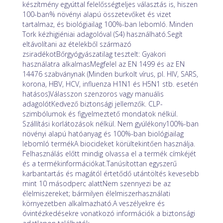
készítmény egyúttal felelősségteljes választás is, hiszen
100-ban% növényi alapú összetevőket és vizet
tartalmaz, és biológiailag 100%-ban lebomló. Minden
Tork kézhigiéniai adagolóval (S4) használható.Segít
eltávolítani az ételekből származó
zsiradékotBőrgyógyászatilag tesztelt: Gyakori
használatra alkalmasMegfelel az EN 1499 és az EN
14476 szabványnak (Minden burkolt vírus, pl. HIV, SARS,
korona, HBV, HCV, influenza H1N1 és H5N1 stb. esetén
hatásos)Válasszon szenzoros vagy manuális
adagolótKedvező biztonsági jellemzők. CLP-
szimbólumok és figyelmeztető mondatok nélkül.
Szállítási korlátozások nélkül. Nem gyúlékony100%-ban
növényi alapú hatóanyag és 100%-ban biológiailag
lebomló termékA biocideket körültekintően használja.
Felhasználás előtt mindig olvassa el a termék címkéjét
és a termékinformációkat.Tanúsítottan egyszerű
karbantartás és magától értetődő utántöltés kevesebb
mint 10 másodperc alattNem szennyezi be az
élelmiszereket; bármilyen élelmiszerhasználati
környezetben alkalmazható.A veszélyekre és
óvintézkedésekre vonatkozó információk a biztonsági