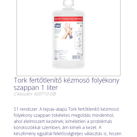
Tork fertőtlenítő kézmosó folyékony
szappan 1 liter
Cikkszám: 420710-DB
S1 rendszer. A tejsav-alapú Tork fertőtlenítő kézmosó
folyékony szappan tökéletes megoldás mindenhol,
ahol élelmiszert kezelnek; kíméletlen a problémás
kórokozókkal szemben, ám kíméli a kezet. A
készítmény egyúttal felelősségteljes választás is, hiszen