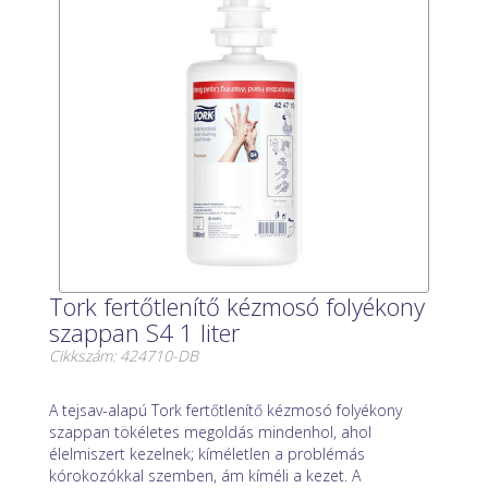
Tork fertőtlenítő kézmosó folyékony
szappan S4 1 liter
Cikkszám: 424710-DB
A tejsav-alapú Tork fertőtlenítő kézmosó folyékony
szappan tökéletes megoldás mindenhol, ahol
élelmiszert kezelnek; kíméletlen a problémás
kórokozókkal szemben, ám kíméli a kezet. A