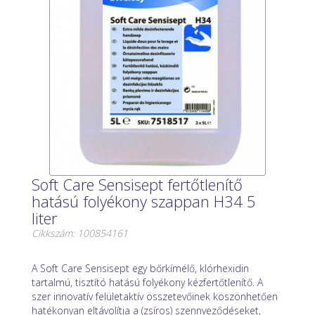
Soft Care Sensisept fertőtlenítő
hatású folyékony szappan H34 5
liter
Cikkszám: 100854161
A Soft Care Sensisept egy bőrkímélő, klórhexidin
tartalmú, tisztító hatású folyékony kézfertőtlenítő. A
szer innovatív felületaktív összetevőinek köszönhetően
hatékonyan eltávolítja a (zsíros) szennyeződéseket,