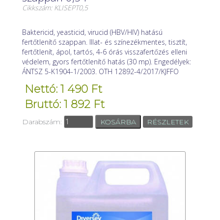
Cikkszám: KLISEPT0,5
Baktericid, yeasticid, virucid (HBV/HIV) hatású
fertőtlenítő szappan. Illat- és színezékmentes, tisztít,
fertőtlenít, ápol, tartós, 4-6 órás visszafertőzés elleni
védelem, gyors fertőtlenítő hatás (30 mp). Engedélyek:
ÁNTSZ 5-K1904-1/2003. OTH 12892-4/2017/KJFFO
Nettó: 1 490 Ft
Bruttó: 1 892 Ft
Darabszám:
RÉSZLETEK