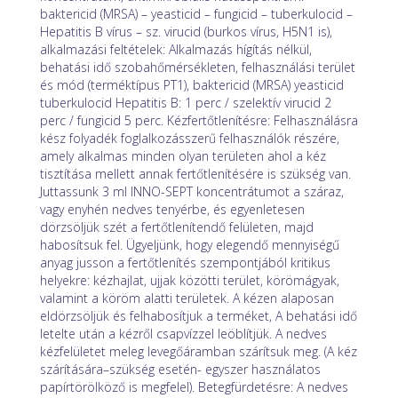
baktericid (MRSA) – yeasticid – fungicid – tuberkulocid –
Hepatitis B vírus – sz. virucid (burkos vírus, H5N1 is),
alkalmazási feltételek: Alkalmazás hígítás nélkül,
behatási idő szobahőmérsékleten, felhasználási terület
és mód (terméktípus PT1), baktericid (MRSA) yeasticid
tuberkulocid Hepatitis B: 1 perc / szelektív virucid 2
perc / fungicid 5 perc. Kézfertőtlenítésre: Felhasználásra
kész folyadék foglalkozásszerű felhasználók részére,
amely alkalmas minden olyan területen ahol a kéz
tisztítása mellett annak fertőtlenítésére is szükség van.
Juttassunk 3 ml INNO-SEPT koncentrátumot a száraz,
vagy enyhén nedves tenyérbe, és egyenletesen
dörzsöljük szét a fertőtlenítendő felületen, majd
habosítsuk fel. Ügyeljünk, hogy elegendő mennyiségű
anyag jusson a fertőtlenítés szempontjából kritikus
helyekre: kézhajlat, ujjak közötti terület, körömágyak,
valamint a köröm alatti területek. A kézen alaposan
eldörzsöljük és felhabosítjuk a terméket, A behatási idő
letelte után a kézről csapvízzel leöblítjük. A nedves
kézfelületet meleg levegőáramban szárítsuk meg. (A kéz
szárítására–szükség esetén- egyszer használatos
papírtörölköző is megfelel). Betegfürdetésre: A nedves