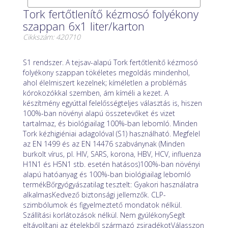
Tork fertőtlenítő kézmosó folyékony
szappan 6x1 liter/karton
Cikkszám: 420710
S1 rendszer. A tejsav-alapú Tork fertőtlenítő kézmosó
folyékony szappan tökéletes megoldás mindenhol,
ahol élelmiszert kezelnek; kíméletlen a problémás
kórokozókkal szemben, ám kíméli a kezet. A
készítmény egyúttal felelősségteljes választás is, hiszen
100%-ban növényi alapú összetevőket és vizet
tartalmaz, és biológiailag 100%-ban lebomló. Minden
Tork kézhigiéniai adagolóval (S1) használható. Megfelel
az EN 1499 és az EN 14476 szabványnak (Minden
burkolt vírus, pl. HIV, SARS, korona, HBV, HCV, influenza
H1N1 és H5N1 stb. esetén hatásos)100%-ban növényi
alapú hatóanyag és 100%-ban biológiailag lebomló
termékBőrgyógyászatilag tesztelt: Gyakori használatra
alkalmasKedvező biztonsági jellemzők. CLP-
szimbólumok és figyelmeztető mondatok nélkül.
Szállítási korlátozások nélkül. Nem gyúlékonySegít
eltávolítani az ételekből származó zsiradékotVálasszon