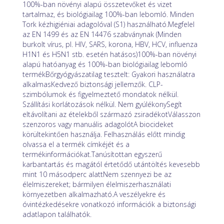
100%-ban növényi alapú összetevőket és vizet
tartalmaz, és biológiailag 100%-ban lebomló. Minden
Tork kézhigiéniai adagolóval (S1) használható.Megfelel
az EN 1499 és az EN 14476 szabványnak (Minden
burkolt vírus, pl. HIV, SARS, korona, HBV, HCV, influenza
H1N1 és H5N1 stb. esetén hatásos)100%-ban növényi
alapú hatóanyag és 100%-ban biológiailag lebomló
termékBőrgyógyászatilag tesztelt: Gyakori használatra
alkalmasKedvező biztonsági jellemzők. CLP-
szimbólumok és figyelmeztető mondatok nélkül.
Szállítási korlátozások nélkül. Nem gyúlékonySegít
eltávolítani az ételekből származó zsiradékotVálasszon
szenzoros vagy manuális adagolótA biocideket
körültekintően használja. Felhasználás előtt mindig
olvassa el a termék címkéjét és a
termékinformációkat.Tanúsítottan egyszerű
karbantartás és magától értetődő utántöltés kevesebb
mint 10 másodperc alattNem szennyezi be az
élelmiszereket; bármilyen élelmiszerhasználati
környezetben alkalmazható.A veszélyekre és
óvintézkedésekre vonatkozó információk a biztonsági
adatlapon találhatók.