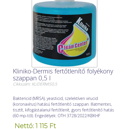
Kliniko-Dermis fertőtlenítő folyékony
szappan 0,5 l
Cikkszám: KLIDERMIS0,5
Baktericid (MRSA), yeasticid, szelektíven virucid
(koronavírus) hatású fertőtlenítő szappan. Illatmentes,
tisztít, kifogástalanul fertőtlenít, gyors fertőtlenítő hatás
(60 mp-től). Engedélyek: OTH 3728/2022/KBKHF
Nettó: 1 115 Ft