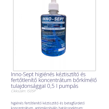
Inno-Sept higiénés kéztisztító és
fertőtlenítő koncentrátum bőrkímélő
tulajdonsággal 0,5 l pumpás
Cikkszám: IS05P
higiénés fertőtlenítő kéztisztító és betegfürdető
koncentrátum, antimikrobiális hatásspektrum: