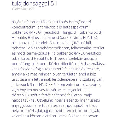
tulajdonsággal 5 l
Cikkszám: IS5
higiénés fertőtlenítő kéztisztító és betegfürdető
koncentrátum, antimikrobiális hatásspektrum:
baktericid (MRSA) – yeasticid – fungicid – tuberkulocid –
Hepatitis B vírus – sz. virucid (burkos vírus, H5N1 is),
alkalmazási feltételek: Alkalmazás hígítás nélkül,
behatási idő szobahőmérsékleten, felhasználási terület
és mód (terméktípus PT1), baktericid (MRSA) yeasticid
tuberkulocid Hepatitis B: 1 perc / szelektív virucid 2
perc / fungicid 5 perc. Kézfertőtlenítésre: Felhasználásra
kész folyadék foglalkozásszerű felhasználók részére,
amely alkalmas minden olyan területen ahol a kéz
tisztítása mellett annak fertőtlenítésére is szükség van.
Juttassunk 3 ml INNO-SEPT koncentrátumot a száraz,
vagy enyhén nedves tenyérbe, és egyenletesen
dörzsöljük szét a fertőtlenítendő felületen, majd
habosítsuk fel. Ügyeljünk, hogy elegendő mennyiségű
anyag jusson a fertőtlenítés szempontjából kritikus
helyekre: kézhajlat, ujjak közötti terület, körömágyak,
valamint a köröm alatti területek. A kézen alaposan