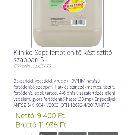
Kliniko-Sept fertőtlenítő kéztisztító
szappan 5 l
Cikkszám: KLISEPT5
Baktericid, yeasticid, virucid (HBV/HIV) hatású
fertőtlenítő szappan. Illat- és színezékmentes, tisztít,
fertőtlenít, ápol, tartós, 4-6 órás visszafertőzés elleni
védelem, gyors fertőtlenítő hatás (30 mp). Engedélyek:
ÁNTSZ 5-K1904-1/2003. OTH 12892-4/2017/KJFFO
Nettó: 9 400 Ft
Bruttó: 11 938 Ft