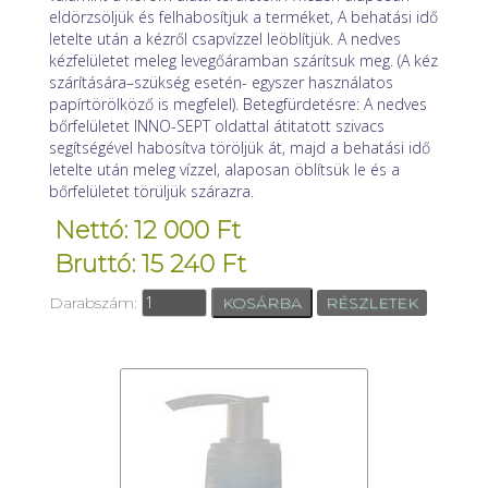
eldörzsöljük és felhabosítjuk a terméket, A behatási idő
letelte után a kézről csapvízzel leöblítjük. A nedves
kézfelületet meleg levegőáramban szárítsuk meg. (A kéz
szárítására–szükség esetén- egyszer használatos
papírtörölköző is megfelel). Betegfürdetésre: A nedves
bőrfelületet INNO-SEPT oldattal átitatott szivacs
segítségével habosítva töröljük át, majd a behatási idő
letelte után meleg vízzel, alaposan öblítsük le és a
bőrfelületet törüljük szárazra.
Nettó: 12 000 Ft
Bruttó: 15 240 Ft
Darabszám:
RÉSZLETEK