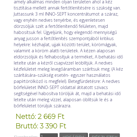
amely alkalmas minden olyan területen ahol a kéz
tisztítása mellett annak fertőtlenítésére is szükség van.
Juttassunk 3 ml INNO-SEPT koncentrátumot a száraz,
vagy enyhén nedves tenyérbe, és egyenletesen
dörzsöljük szét a fertőtlenítendő felületen, majd
habosítsuk fel. Ügyeljünk, hogy elegendő mennyiségű
anyag jusson a fertőtlenítés szempontjából kritikus
helyekre: kézhajlat, ujjak közötti terület, körömágyak,
valamint a köröm alatti területek. A kézen alaposan
eldörzsöljük és felhabosítjuk a terméket, A behatási idő
letelte után a kézről csapvízzel leöblítjük. A nedves
kézfelületet meleg levegőáramban szárítsuk meg. (A kéz
szárítására–szükség esetén- egyszer használatos
papírtörölköző is megfelel). Betegfürdetésre: A nedves
bőrfelületet INNO-SEPT oldattal átitatott szivacs
segítségével habosítva töröljük át, majd a behatási idő
letelte után meleg vízzel, alaposan öblítsük le és a
bőrfelületet törüljük szárazra.
Nettó: 2 669 Ft
Bruttó: 3 390 Ft
Darabszám:
RÉSZLETEK