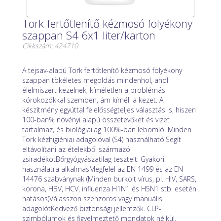
Tork fertőtlenítő kézmosó folyékony
szappan S4 6x1 liter/karton
Cikkszám: 424710
A tejsav-alapú Tork fertőtlenítő kézmosó folyékony
szappan tökéletes megoldás mindenhol, ahol
élelmiszert kezelnek; kíméletlen a problémás
kórokozókkal szemben, ám kíméli a kezet. A
készítmény egyúttal felelősségteljes választás is, hiszen
100-ban% növényi alapú összetevőket és vizet
tartalmaz, és biológiailag 100%-ban lebomló. Minden
Tork kézhigiéniai adagolóval (S4) használható.Segít
eltávolítani az ételekből származó
zsiradékotBőrgyógyászatilag tesztelt: Gyakori
használatra alkalmasMegfelel az EN 1499 és az EN
14476 szabványnak (Minden burkolt vírus, pl. HIV, SARS,
korona, HBV, HCV, influenza H1N1 és H5N1 stb. esetén
hatásos)Válasszon szenzoros vagy manuális
adagolótKedvező biztonsági jellemzők. CLP-
szimbólumok és figyelmeztető mondatok nélkül.