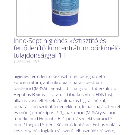
Inno-Sept higiénés kéztisztító és
fertőtlenítő koncentrátum bőrkímélő
tulajdonsággal 1 l
Cikkszám: IS1
higiénés fertőtlenítő kéztisztító és betegfürdető
koncentrátum, antimikrobiális hatásspektrum:
baktericid (MRSA) – yeasticid – fungicid – tuberkulocid –
Hepatitis B vírus – sz. virucid (burkos vírus, H5N1 is),
alkalmazási feltételek: Alkalmazás hígítás nélkül,
behatási idő szobahőmérsékleten, felhasználási terület
és mód (terméktípus PT1), baktericid (MRSA) yeasticid
tuberkulocid Hepatitis B: 1 perc / szelektív virucid 2
perc / fungicid 5 perc. Kézfertőtlenítésre: Felhasználásra
kész folyadék foglalkozásszerű felhasználók részére,