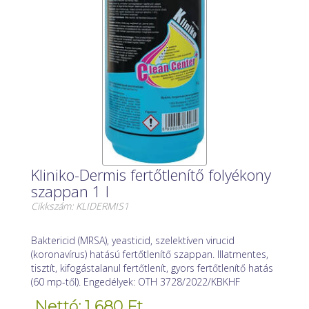
Kliniko-Dermis fertőtlenítő folyékony
szappan 1 l
Cikkszám: KLIDERMIS1
Baktericid (MRSA), yeasticid, szelektíven virucid
(koronavírus) hatású fertőtlenítő szappan. Illatmentes,
tisztít, kifogástalanul fertőtlenít, gyors fertőtlenítő hatás
(60 mp-től). Engedélyek: OTH 3728/2022/KBKHF
Nettó: 1 680 Ft