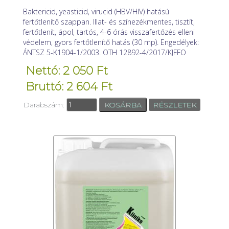
Baktericid, yeasticid, virucid (HBV/HIV) hatású
fertőtlenítő szappan. Illat- és színezékmentes, tisztít,
fertőtlenít, ápol, tartós, 4-6 órás visszafertőzés elleni
védelem, gyors fertőtlenítő hatás (30 mp). Engedélyek:
ÁNTSZ 5-K1904-1/2003. OTH 12892-4/2017/KJFFO
Nettó: 2 050 Ft
Bruttó: 2 604 Ft
Darabszám:
RÉSZLETEK