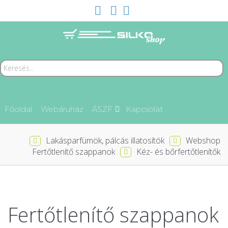
Főoldal
Webáruház
ÁSZF
Kapcsolat
Lakásparfümök, pálcás illatosítók
Webshop
Fertőtlenítő szappanok
Kéz- és bőrfertőtlenítők
Fertőtlenítő szappanok