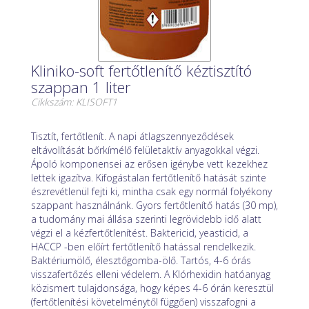
Kliniko-soft fertőtlenítő kéztisztító
szappan 1 liter
Cikkszám: KLISOFT1
Tisztít, fertőtlenít. A napi átlagszennyeződések
eltávolítását bőrkímélő felületaktív anyagokkal végzi.
Ápoló komponensei az erősen igénybe vett kezekhez
lettek igazítva. Kifogástalan fertőtlenítő hatását szinte
észrevétlenül fejti ki, mintha csak egy normál folyékony
szappant használnánk. Gyors fertőtlenítő hatás (30 mp),
a tudomány mai állása szerinti legrövidebb idő alatt
végzi el a kézfertőtlenítést. Baktericid, yeasticid, a
HACCP -ben előírt fertőtlenítő hatással rendelkezik.
Baktériumölő, élesztőgomba-ölő. Tartós, 4-6 órás
visszafertőzés elleni védelem. A Klórhexidin hatóanyag
közismert tulajdonsága, hogy képes 4-6 órán keresztül
(fertőtlenítési követelménytől függően) visszafogni a