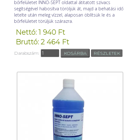
bőrfelületet INNO-SEPT oldattal átitatott szivacs
segítségével habosítva töröljük át, majd a behatási idő
letelte után meleg vízzel, alaposan öblítsük le és a
bőrfelületet törüljük szárazra.
Nettó: 1 940 Ft
Bruttó: 2 464 Ft
Darabszám:
RÉSZLETEK